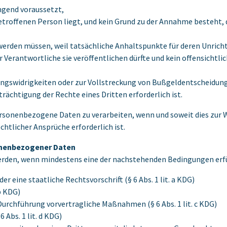
ingend voraussetzt,
 betroffenen Person liegt, und kein Grund zu der Annahme besteht, 
erden müssen, weil tatsächliche Anhaltspunkte für deren Unricht
r Verantwortliche sie veröffentlichen dürfte und kein offensichtl
ungswidrigkeiten oder zur Vollstreckung von Bußgeldentscheidunge
ächtigung der Rechte eines Dritten erforderlich ist.
ersonenbezogene Daten zu verarbeiten, wenn und soweit dies zur 
tlicher Ansprüche erforderlich ist.
onenbezogener Daten
den, wenn mindestens eine der nachstehenden Bedingungen erfül
r eine staatliche Rechtsvorschrift (§ 6 Abs. 1 lit. a KDG)
 b KDG)
 Durchführung vorvertragliche Maßnahmen (§ 6 Abs. 1 lit. c KDG)
 Abs. 1 lit. d KDG)