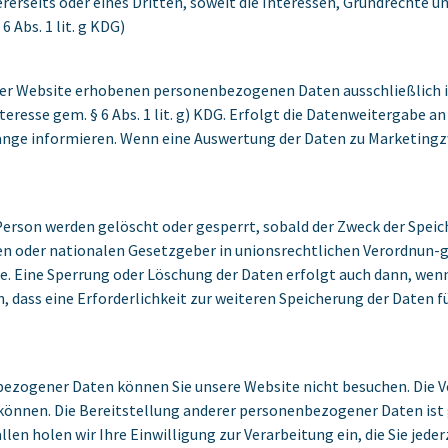
erseits oder eines Dritten, soweit die Interessen, Grundrechte u
 Abs. 1 lit. g KDG)
erer Website erhobenen personenbezogenen Daten ausschließlich
teresse gem. § 6 Abs. 1 lit. g) KDG. Erfolgt die Datenweitergabe an
änge informieren. Wenn eine Auswertung der Daten zu Marketingzw
rson werden gelöscht oder gesperrt, sobald der Zweck der Speich
en oder nationalen Gesetzgeber in unionsrechtlichen Verordnun-g
de. Eine Sperrung oder Löschung der Daten erfolgt auch dann, we
n, dass eine Erforderlichkeit zur weiteren Speicherung der Daten 
ezogener Daten können Sie unsere Website nicht besuchen. Die Ve
 können. Die Bereitstellung anderer personenbezogener Daten ist 
ällen holen wir Ihre Einwilligung zur Verarbeitung ein, die Sie jed