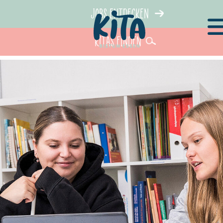
Jobs entdecken
KiTas finden