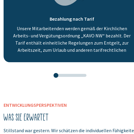
Bezahlung nach Tarif
Unsere Mitarbeitenden werden gemäß der Kirchlichen
Arbeits- und Vergütungsordnung „KAVO NW“ bezahlt. Der
Tarif enthält einheitliche Regelungen zum Entgelt, zur
Arbeitszeit, zum Urlaub und anderen tarifrechtlichen
Bereichen. Dazu gehören auch weitere finanzielle Leistungen
beispielsweise Weihnachts- und Jubiläumsgeld, eine
pauschale Jahreszahlung sowie vermögenswirksame
Leistungen, Fahrtkostenerstattungen oder Geburtsbeihilfe.
https://www.regional-koda-nw.de/kavo/kavo-teil-i-inhalt
ENTWICKLUNGSPERSPEKTIVEN
Was Sie erwartet
Stillstand war gestern. Wir schätzen die individuellen Fähigkeit