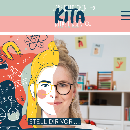
Jobs entdecken
KiTas finden