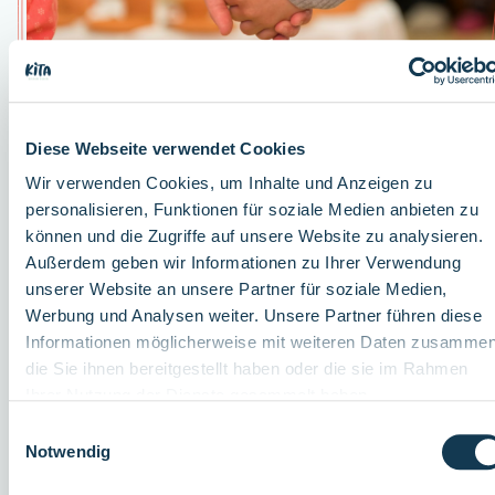
Diese Webseite verwendet Cookies
Wir verwenden Cookies, um Inhalte und Anzeigen zu
personalisieren, Funktionen für soziale Medien anbieten zu
Ein sinnstiftender Job, mit dem Sie das Leben von
können und die Zugriffe auf unsere Website zu analysieren.
Kindern und Familien bereichern – das erwartet
Außerdem geben wir Informationen zu Ihrer Verwendung
Sie beim KiTa Zweckverband.
unserer Website an unsere Partner für soziale Medien,
Werbung und Analysen weiter. Unsere Partner führen diese
Wir sind einer der größten freien Träger von
Informationen möglicherweise mit weiteren Daten zusammen
Kindertageseinrichtungen in Deutschland mit Sitz in Essen. In
die Sie ihnen bereitgestellt haben oder die sie im Rahmen
224 Einrichtungen in den Städten und Kreisen des Ruhrbistum
Ihrer Nutzung der Dienste gesammelt haben.
bieten wir 15.000 Plätze für Kinder im Alter von sechs Monate
Einwilligungsauswahl
bis zum Schuleintritt an. Über 3.500 Mitarbeitende sorgen
Notwendig
täglich für das Wohl der Kinder und Familien. Sie sind das