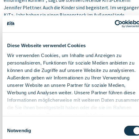
einbringen können“, sagt die stellvertretende KiTa-Leiterin
Jennifer Plettner. Auch die Kinder sind begeistert. Im vergange
KiTa-Jahr haben sie einen Bienenstock im Außengelände
beobachtet, erfahren, wie Bienen Honig produzieren und auch
eigene Bienen gebastelt.
Mit der Welt umsichtig umgehen, den eigenen Lebensraum
Diese Webseite verwendet Cookies
kennenlernen und schützen– das gehört zum Katholischen Prof
Wir verwenden Cookies, um Inhalte und Anzeigen zu
in den rund 250 Kindertageseinrichtungen des KiTa
personalisieren, Funktionen für soziale Medien anbieten zu
Zweckverbandes.
können und die Zugriffe auf unsere Website zu analysieren.
Außerdem geben wir Informationen zu Ihrer Verwendung
unserer Website an unsere Partner für soziale Medien,
Werbung und Analysen weiter. Unsere Partner führen diese
Informationen möglicherweise mit weiteren Daten zusammen
die Sie ihnen bereitgestellt haben oder die sie im Rahmen
Ihrer Nutzung der Dienste gesammelt haben.
Einwilligungsauswahl
Notwendig