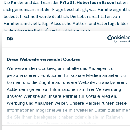
Die Kinder und das Team der
KiTa St. Hubertus in Essen
haben
sich gemeinsam mit der Frage beschäftigt, was Familie eigentli
bedeutet. Schnell wurde deutlich: Die Lebensrealitäten von
Familien sind vielfältig. Klassische Mutter- und Vatertagsbilder
bilden diese Vielfalt oft nicht vollständig ab.
Deshalb entschieden sich die Kinder bewusst dafür,
Familiengeschenke zu gestalten. Die Geschenke waren all den
Menschen gewidmet, die den Kindern im Alltag wichtig sind und 
Diese Webseite verwendet Cookies
begleiten – unabhängig von Familienform oder Bezeichnung.
Wir verwenden Cookies, um Inhalte und Anzeigen zu
Mit dem Familientag macht die KiTa unterschiedliche
personalisieren, Funktionen für soziale Medien anbieten zu
Lebensrealitäten sichtbar und setzt ein Zeichen für Vielfalt,
können und die Zugriffe auf unsere Website zu analysieren.
Wertschätzung und Gemeinschaft. Die Botschaft dabei ist klar:
Außerdem geben wir Informationen zu Ihrer Verwendung
Jede Familie ist richtig, so wie sie ist.
unserer Website an unsere Partner für soziale Medien,
Werbung und Analysen weiter. Unsere Partner führen diese
Informationen möglicherweise mit weiteren Daten zusammen
die Sie ihnen bereitgestellt haben oder die sie im Rahmen
Ihrer Nutzung der Dienste gesammelt haben.