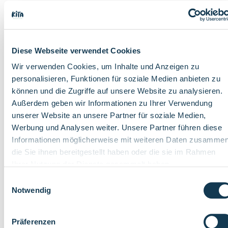
Qualitätsbrief ausgezeichnet, ‎welcher eine wertvolle
Bildungsarbeit auf einem hohem Qualitätsniveau sicherstellt.‎
Diese Webseite verwendet Cookies
Mehr Informationen zum Projekt des WILA:‎
Nachhaltige Kita – Mit Kindern aktiv für die Welt
Wir verwenden Cookies, um Inhalte und Anzeigen zu
personalisieren, Funktionen für soziale Medien anbieten zu
können und die Zugriffe auf unsere Website zu analysieren.
Außerdem geben wir Informationen zu Ihrer Verwendung
unserer Website an unsere Partner für soziale Medien,
Werbung und Analysen weiter. Unsere Partner führen diese
Informationen möglicherweise mit weiteren Daten zusammen
die Sie ihnen bereitgestellt haben oder die sie im Rahmen
Ihrer Nutzung der Dienste gesammelt haben.
Einwilligungsauswahl
Notwendig
Präferenzen