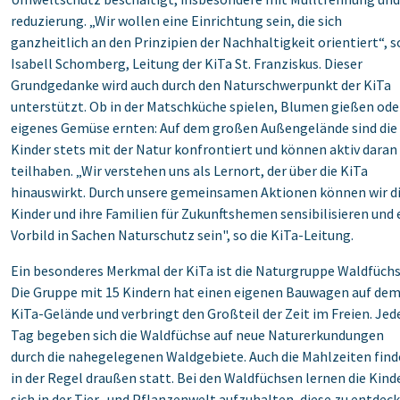
reduzierung. „Wir wollen eine Einrichtung sein, die sich
‎ganzheitlich an den Prinzipien der Nachhaltigkeit orientiert“, s
Isabell Schomberg, Leitung der KiTa ‎St. Franziskus. Dieser
Grundgedanke wird auch durch den Naturschwerpunkt der KiTa
unterstützt. ‎Ob in der Matschküche spielen, Blumen gießen ode
eigenes Gemüse ernten: Auf dem großen ‎Außengelände sind die
Kinder stets mit der Natur konfrontiert und können aktiv daran
teilhaben. ‎‎„Wir verstehen uns als Lernort, der über die KiTa
hinauswirkt. Durch unsere gemeinsamen ‎Aktionen können wir d
Kinder und ihre Familien für Zukunftshemen sensibilisieren und 
‎Vorbild in Sachen Naturschutz sein", so die KiTa-Leitung.‎
Ein besonderes Merkmal der KiTa ist die Naturgruppe Waldfüchs
Die Gruppe mit 15 Kindern hat ‎einen eigenen Bauwagen auf de
KiTa-Gelände und verbringt den Großteil der Zeit im Freien.‎ Jed
Tag begeben sich die Waldfüchse auf neue Naturerkundungen
durch die nahegelegenen ‎Waldgebiete. Auch die Mahlzeiten fin
in der Regel draußen statt. Bei den Waldfüchsen lernen ‎die Kinde
sich in der Tier- und Pflanzenwelt aufzuhalten, diese zu entdec