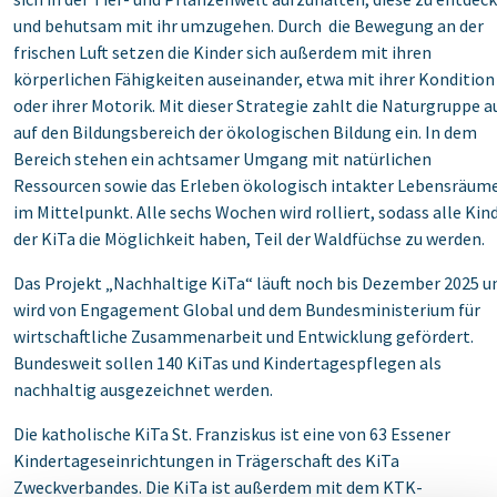
und behutsam mit ‎ihr umzugehen. Durch ‎ die Bewegung an der
frischen Luft setzen die Kinder sich außerdem mit ‎ihren
körperlichen Fähigkeiten auseinander, etwa mit ihrer Kondition
oder ihrer Motorik. Mit dieser ‎Strategie zahlt die Naturgruppe a
auf den Bildungsbereich der ökologischen Bildung ein. In dem
‎Bereich stehen ein achtsamer Umgang mit natürlichen
Ressourcen sowie das Erleben ökologisch ‎intakter Lebensräum
im Mittelpunkt. Alle sechs Wochen wird rolliert, sodass alle Kin
der KiTa ‎die Möglichkeit haben, Teil der Waldfüchse zu werden.‎
Das Projekt „Nachhaltige KiTa“ läuft noch bis Dezember 2025 u
wird von Engagement Global und ‎dem Bundesministerium für
wirtschaftliche Zusammenarbeit und Entwicklung gefördert.
‎Bundesweit sollen 140 KiTas und Kindertagespflegen als
nachhaltig ausgezeichnet werden. ‎
Die katholische KiTa St. Franziskus ist eine von 63 Essener
Kindertageseinrichtungen in Trägerschaft ‎des KiTa
Zweckverbandes. Die KiTa ist außerdem mit dem KTK-