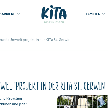
KARRIERE
FAMILIEN
kunft: Umweltprojekt in der KiTa St. Gerwin
weltprojekt in der KiTa St. Gerwin
und Recycling
chuhen und jeder