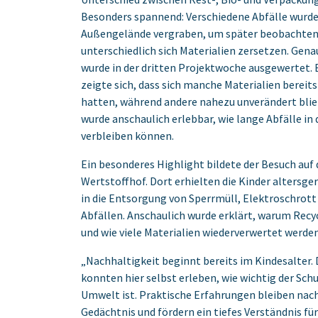
Besonders ‎spannend: Verschiedene Abfälle wurd
Außengelände vergraben, um später ‎beobachten
unterschiedlich sich Materialien zersetzen.‎ Gena
wurde in der dritten Projektwoche ausgewertet.
zeigte ‎sich, dass sich manche Materialien bereit
hatten, während andere nahezu unverändert ‎bli
wurde anschaulich erlebbar, wie lange Abfälle in
verbleiben können.‎
Ein besonderes Highlight bildete der Besuch auf
Wertstoffhof. Dort erhielten die Kinder ‎altersge
in die Entsorgung von Sperrmüll, Elektroschrott
Abfällen. ‎Anschaulich wurde erklärt, warum Recyc
und wie viele Materialien wiederverwertet ‎werden
‎„Nachhaltigkeit beginnt bereits im Kindesalter. 
konnten hier selbst erleben, wie wichtig ‎der Sch
Umwelt ist. Praktische Erfahrungen bleiben nac
Gedächtnis und ‎fördern ein tiefes Verständnis für