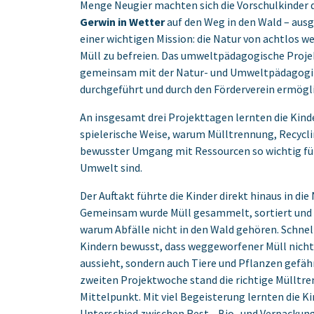
Menge Neugier machten sich die ‎Vorschulkinder 
Gerwin in Wetter
auf den Weg in den Wald – aus
einer wichtigen ‎Mission: die Natur von achtlos
Müll zu befreien. Das umweltpädagogische Proje
gemeinsam mit der Natur- und Umweltpädagogin
durchgeführt und durch den ‎Förderverein ermögli
An insgesamt drei Projekttagen lernten die Kind
spielerische Weise, warum Mülltrennung, ‎Recycli
bewusster Umgang mit Ressourcen so wichtig fü
Umwelt sind.‎
Der Auftakt führte die Kinder direkt hinaus in die 
Gemeinsam wurde Müll gesammelt, ‎sortiert und
warum Abfälle nicht in den Wald gehören. Schnel
Kindern ‎bewusst, dass weggeworfener Müll nich
aussieht, sondern auch Tiere und Pflanzen ‎gefähr
zweiten Projektwoche stand die richtige Mülltr
Mittelpunkt. Mit viel Begeisterung ‎lernten die K
Unterschied zwischen Rest-, Bio- und Verpackun