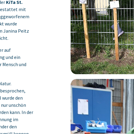
der
KiTa St.
gestattet mit
 weggeworfenem
kt ‎wurde
 Janina Peitz
cht.‎
er auf
ng und ein
r Mensch und
Natur.
 besprochen,
l wurde den
t nur unschön
den kann.‎ In der
ennung im
inder den
gsmüll kennen.