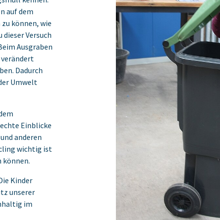
en auf dem
 zu können, wie
u dieser Versuch
 Beim Ausgraben
s verändert
eben. Dadurch
 der Umwelt
 dem
rechte Einblicke
 und anderen
ling wichtig ist
 können.‎
Die Kinder
utz unserer
hhaltig im