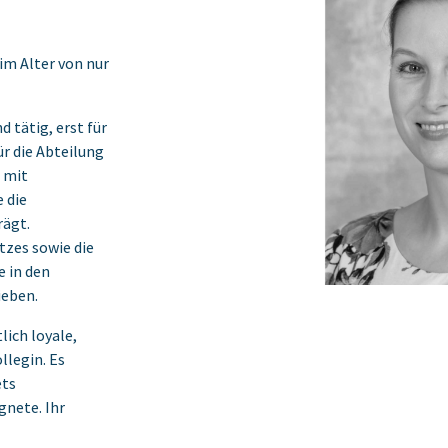
im Alter von nur
 tätig, erst für
ür die Abteilung
 mit
 die
ägt.
tzes sowie die
e in den
ieben.
lich loyale,
llegin. Es
ets
gnete. Ihr