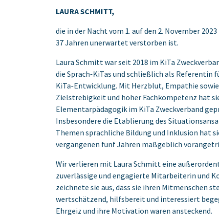
LAURA SCHMITT,
die in der Nacht vom 1. auf den 2. November 2023 
37 Jahren unerwartet verstorben ist.
Laura Schmitt war seit 2018 im KiTa Zweckverband
die Sprach-KiTas und schließlich als Referentin f
KiTa-Entwicklung. Mit Herzblut, Empathie sowie
Zielstrebigkeit und hoher Fachkompetenz hat sie
Elementarpädagogik im KiTa Zweckverband gepr
Insbesondere die Etablierung des Situationsansa
Themen sprachliche Bildung und Inklusion hat si
vergangenen fünf Jahren maßgeblich vorangetr
Wir verlieren mit Laura Schmitt eine außerordent
zuverlässige und engagierte Mitarbeiterin und Ko
zeichnete sie aus, dass sie ihren Mitmenschen st
wertschätzend, hilfsbereit und interessiert bege
Ehrgeiz und ihre Motivation waren ansteckend.