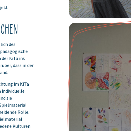
jekt
rchen
lich des
 pädagogische
 der KiTa ins
über, dass in der
sind.
ichtung im KiTa
 individuelle
nd sie
Spielmaterial
heidende Rolle.
pielmaterial
iedene Kulturen