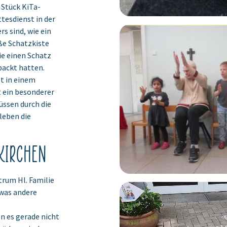
 Stück KiTa-
tesdienst in der
rs sind, wie ein
ße Schatzkiste
sie einen Schatz
packt hatten.
st in einem
t ein besonderer
üssen durch die
leben die
nkirchen
trum Hl. Familie
twas andere
n es gerade nicht