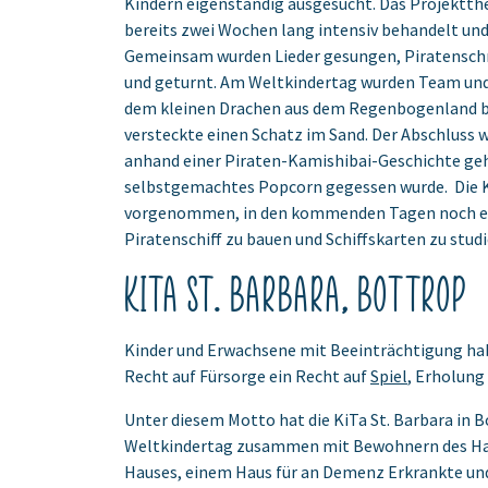
Kindern eigenständig ausgesucht. Das Projektt
bereits zwei Wochen lang intensiv behandelt und
Gemeinsam wurden Lieder gesungen, Piratensch
und geturnt. Am Weltkindertag wurden Team und
dem kleinen Drachen aus dem Regenbogenland b
versteckte einen Schatz im Sand. Der Abschluss 
anhand einer Piraten-Kamishibai-Geschichte geh
selbstgemachtes Popcorn gegessen wurde. Die K
vorgenommen, in den kommenden Tagen noch ei
Piratenschiff zu bauen und Schiffskarten zu studi
KiTa St. Barbara, Bottrop
Kinder und Erwachsene mit Beeinträchtigung h
Recht auf Fürsorge ein Recht auf
Spiel
, Erholung 
Unter diesem Motto hat die KiTa St. Barbara in 
Weltkindertag zusammen mit Bewohnern des H
Hauses, einem Haus für an Demenz Erkrankte u