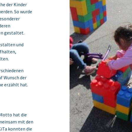
he der Kinder
erden. So wurde
besonderer
deren
n gestaltet.
estalten und
fhalten,
lten.
rschiedenen
uf Wunsch der
e erzählt hat.
 Motto hat die
emeinsam mit den
KiTa konnten die