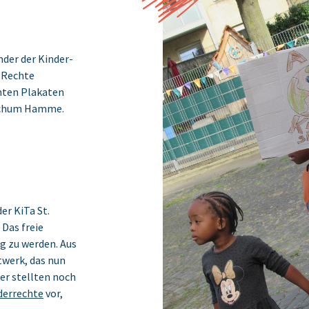
nder der Kinder-
 Rechte
nten Plakaten
Bochum Hamme.
er KiTa St.
Das freie
ig zu werden. Aus
twerk, das nun
er stellten noch
derrechte
vor,