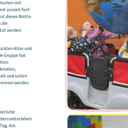
enschen mit
mit zurzeit fünf
sst dieses Motto
 die
etzt werden
ckten Alter und
de Gruppe hat
lten.
rkmalen,
falt und sollen
nommen werden.
perliche
eben und erleben
 Tag. Am