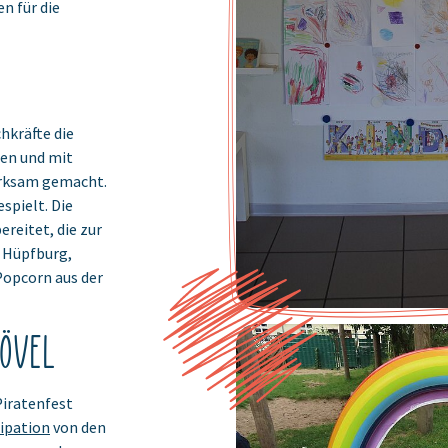
n für die
hkräfte die
en und mit
erksam gemacht.
pielt. Die
reitet, die zur
 Hüpfburg,
Popcorn aus der
hövel
Piratenfest
zipation
von den