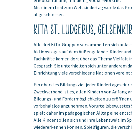
erlebbar für alle, mit dem „Booki“-Hörstift.
Mit einem Lied zum Weltkindertag wurde das Pro
abgeschlossen.
KiTa St. Ludgerus, Gelsenki
Alle drei KiTa-Gruppen versammelten sich anläss
Aktionstages auf dem Außengelände. Kinder und
Fachkräfte kamen dort über das Thema Vielfalt in
Gespräch. Sie unterhielten sich unter anderem dar
Einrichtung viele verschiedene Nationen vereint 
Ein oberstes Bildungsziel jeder Kindertageseinr
Zweckverband ist es, allen Kindern von Anfang an
Bildungs- und Fördermöglichkeiten zu eröffnen u
vorbehaltlos anzunehmen. Vorurteilsbewusstes 
spielt daher im pädagogischen Alltag eine entsc
Alle Kinder sollen sich und ihre Lebenswelt im S
wiedererkennen können. Spielfiguren, die versch