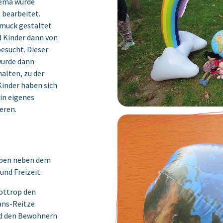
hema wurde
 bearbeitet.
muck gestaltet
 Kinder dann von
esucht. Dieser
wurde dann
alten, zu der
inder haben sich
n eigenes
eren.
aben neben dem
und Freizeit.
Bottrop den
ans-Reitze
nd den Bewohnern