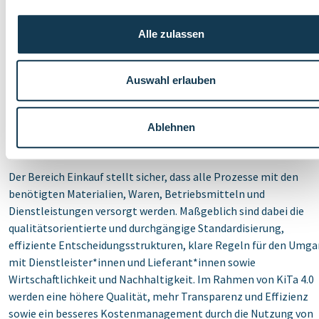
erwirtschaften. Dies ist schon deshalb notwendig, weil der KiTa
Zweckverband auf eine langfristige Sicherung seiner finanzielle
Alle zulassen
Basis angewiesen ist.
Wirtschaftlichkeit muss daher als Erfolgskriterium in der
Finanzstrategie etabliert werden. Es gilt, ein gutes
Auswahl erlauben
Kostenmanagement und wirtschaftliche Kriterien in den
Vordergrund zu stellen.
Ablehnen
Einkauf
Der Bereich Einkauf stellt sicher, dass alle Prozesse mit den
benötigten Materialien, Waren, Betriebsmitteln und
Dienstleistungen versorgt werden. Maßgeblich sind dabei die
qualitätsorientierte und durchgängige Standardisierung,
effiziente Entscheidungsstrukturen, klare Regeln für den Umg
mit Dienstleister*innen und Lieferant*innen sowie
Wirtschaftlichkeit und Nachhaltigkeit. Im Rahmen von KiTa 4.0
werden eine höhere Qualität, mehr Transparenz und Effizienz
sowie ein besseres Kostenmanagement durch die Nutzung von