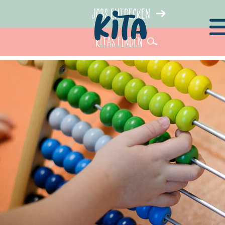
Jobs entdecken
KiTas finden