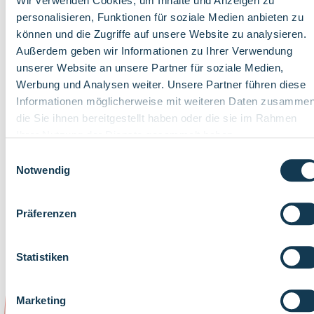
Wir verwenden Cookies, um Inhalte und Anzeigen zu
im nordrhein-westfälischen
Kinderbildungsgesetz
zwingend
personalisieren, Funktionen für soziale Medien anbieten zu
notwendig. Insbesondere muss Trägern eine auskömmliche
können und die Zugriffe auf unsere Website zu analysieren.
Finanzierung, vor allem in Bezug auf kontinuierlich steigende
Außerdem geben wir Informationen zu Ihrer Verwendung
Personalkosten, ermöglicht werden. Außerdem braucht es höh
unserer Website an unsere Partner für soziale Medien,
Investitionen in die Fachberatung und in die Ausbildung sowie
Werbung und Analysen weiter. Unsere Partner führen diese
weitere Anpassungen der Personalverordnung.
Informationen möglicherweise mit weiteren Daten zusammen
die Sie ihnen bereitgestellt haben oder die sie im Rahmen
Unser aller Ziel muss es sein, Kindertageseinrichtungen
Ihrer Nutzung der Dienste gesammelt haben.
bestmöglich auszustatten, um Kindern qualitative Bildung,
Einwilligungsauswahl
Betreuung und Erziehung zu garantieren. Das sind die
Notwendig
Voraussetzungen für Chancengleichheit und einen optimalen
Start in das weitere Bildungssystem.
Präferenzen
Statistiken
Marketing