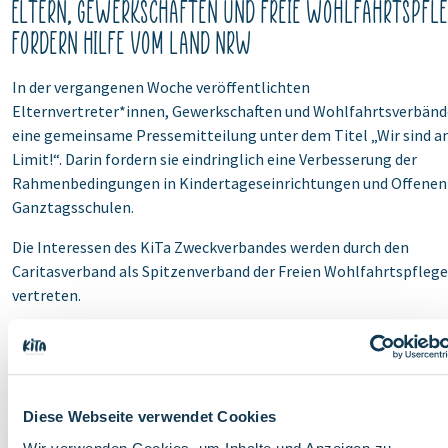
Eltern, Gewerkschaften und Freie Wohlfahrtspfle
fordern Hilfe vom Land NRW
In der vergangenen Woche veröffentlichten
Elternvertreter*innen, Gewerkschaften und Wohlfahrtsverbänd
eine gemeinsame Pressemitteilung unter dem Titel „Wir sind 
Limit!“. Darin fordern sie eindringlich eine Verbesserung der
Rahmenbedingungen in Kindertageseinrichtungen und Offenen
Ganztagsschulen.
Die Interessen des KiTa Zweckverbandes werden durch den
Caritasverband als Spitzenverband der Freien Wohlfahrtspflege
vertreten.
Hier
können Sie die Pressemitteilung herunterladen.
Auch der KiTa Zweckverband hat in der vergangenen Zeit
regelmäßig auf die aktuellen Missstände hingewiesen und die
Diese Webseite verwendet Cookies
Notwendigkeit eines Kurswechsels betont. Um einem Kollaps d
frühkindlichen Bildungssystems zu entgehen, sind Anpassunge