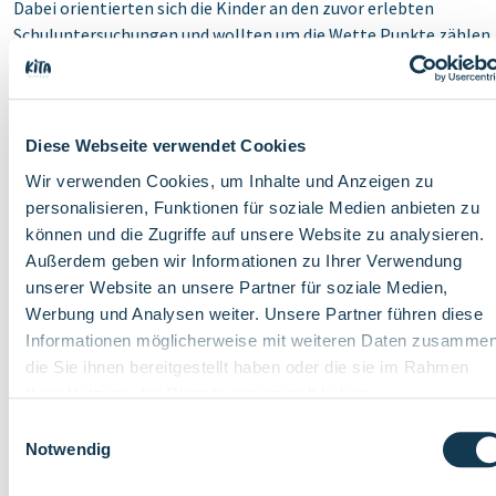
Dabei orientierten sich die Kinder an den zuvor erlebten
Schuluntersuchungen und wollten um die Wette Punkte zählen,
Tiere raten und aus geometrischen Formen Fahrzeuge gestalte
So entwickelte sich das Projekt zu einem lebendigen Beispiel
dafür, wie Kinder ihre Lernumgebung aktiv mitgestalten,
Diese Webseite verwendet Cookies
Verantwortung übernehmen und eigene Interessen einbringen.
Wir verwenden Cookies, um Inhalte und Anzeigen zu
Für das pädagogische Team bot die Situation zugleich wertvolle
personalisieren, Funktionen für soziale Medien anbieten zu
Einblicke in aktuelle Themen, Fähigkeiten und Bedürfnisse der
können und die Zugriffe auf unsere Website zu analysieren.
Kinder. Die Beobachtungen fließen in die Dokumentation ein un
Außerdem geben wir Informationen zu Ihrer Verwendung
unterstützen die weitere Entwicklungsbegleitung. Der Übergan
unserer Website an unsere Partner für soziale Medien,
von KiTa zur Schule ist eine sogenannte
Schlüsselsituation
im
Werbung und Analysen weiter. Unsere Partner führen diese
Leben der Kinder. Diese stellen Situationen dar, die für Kinder üb
Informationen möglicherweise mit weiteren Daten zusammen
das Jetzt hinaus von Bedeutung sind. Dadurch, dass diese in der
die Sie ihnen bereitgestellt haben oder die sie im Rahmen
KiTa aufgegriffen und vom KiTa-Team begleitet werden, erwer
Ihrer Nutzung der Dienste gesammelt haben.
Kinder wichtige Kompetenzen für ihr Leben, wie Selbstvertraue
Einwilligungsauswahl
sprachliche Ausdrucksfähigkeit, Problemlösefähigkeit und sozi
Notwendig
Handlungskompetenz.