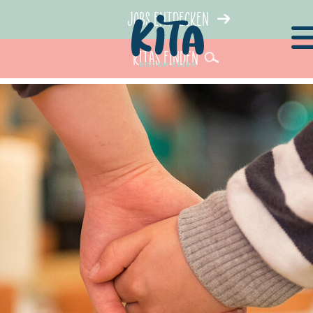
Jobs entdecken
KiTas finden