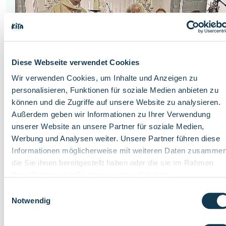
Diese Webseite verwendet Cookies
Wir verwenden Cookies, um Inhalte und Anzeigen zu
personalisieren, Funktionen für soziale Medien anbieten zu
können und die Zugriffe auf unsere Website zu analysieren.
Außerdem geben wir Informationen zu Ihrer Verwendung
unserer Website an unsere Partner für soziale Medien,
Montag, 18. Mai 2026
Werbung und Analysen weiter. Unsere Partner führen diese
PERLENGESCHICHTEN: KITA-KINDER GESTALTEN
Informationen möglicherweise mit weiteren Daten zusammen
GOTTESDIENST MIT PASQUARELLA
die Sie ihnen bereitgestellt haben oder die sie im Rahmen
Die Geschichtenraupe Pasquarella begleitet seit einiger Zeit
Ihrer Nutzung der Dienste gesammelt haben.
die KiTas der Propsteipfarrei St. Gertrud von Brabant in
Einwilligungsauswahl
‎Bochum-Wattenscheid und wird dort auf...
Notwendig
Bochum