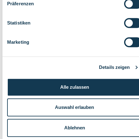
Präferenzen
Statistiken
Marketing
Details zeigen
Alle zulassen
Auswahl erlauben
Mittwoch, 13. Mai 2026
CHRISTI HIMMELFAHRT: DEM HIMMEL GANZ NAH SEIN
Ablehnen
Die Kinder der KiTa St. Franziskus in Bochum haben sich in
dieser Woche auf eine besondere ‎Reise gemacht. Um das Fest