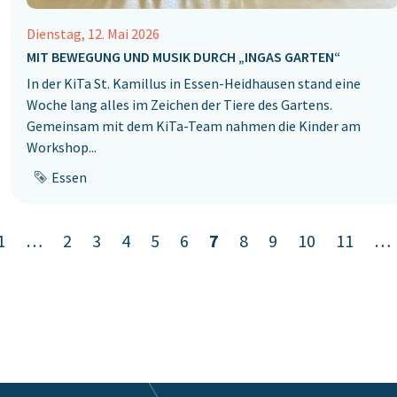
Dienstag, 12. Mai 2026
MIT BEWEGUNG UND MUSIK DURCH „INGAS GARTEN“‎
In der KiTa St. Kamillus in Essen-Heidhausen stand eine
Woche lang alles im ‎Zeichen der Tiere des Gartens.
Gemeinsam mit dem KiTa-Team nahmen die ‎Kinder am
Workshop...
Essen
1
…
2
3
4
5
6
7
8
9
10
11
…