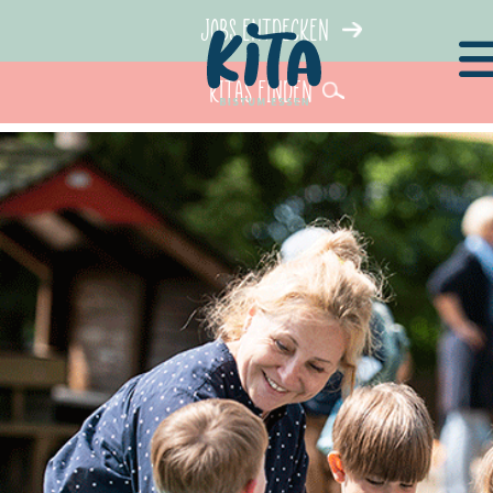
Jobs entdecken
KiTas finden