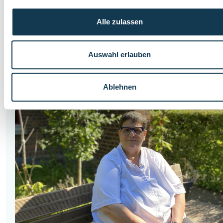
Montag, 10. November 2025
Alle zulassen
KLAUSURTAG ZUM THEMA ADULTISMUS
Adultismus
ist eine der ersten Diskriminierungserfahrungen,
Auswahl erlauben
mit denen Kinder aufwachsen: Es ‎beschreibt das
Machtverhältnis, das automatisch zwischen Erwachsenen
und...
Ablehnen