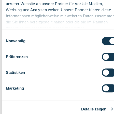
TRÄGERKONFERENZ 2025: FÜHRUNG GEMEINSAM GESTALTEN
unserer Website an unsere Partner für soziale Medien,
Rund 200 KiTa-Leitungen des KiTa Zweckverbandes kamen
Werbung und Analysen weiter. Unsere Partner führen diese
am 18. November 2025 zur ‎alljährlichen Trägerkonferenz
Informationen möglicherweise mit weiteren Daten zusammen
zusammen. Das Motto der Veranstaltung lautete:...
die Sie ihnen bereitgestellt haben oder die sie im Rahmen
Ihrer Nutzung der Dienste gesammelt haben.
Einwilligungsauswahl
Notwendig
Präferenzen
Statistiken
Marketing
Details zeigen