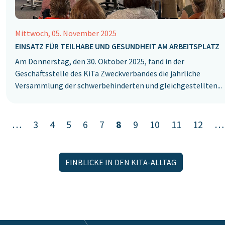
Mittwoch, 05. November 2025
EINSATZ FÜR TEILHABE UND GESUNDHEIT AM ARBEITSPLATZ
Am Donnerstag, den 30. Oktober 2025, fand in der
Geschäftsstelle des KiTa ‎Zweckverbandes die jährliche
Versammlung der schwerbehinderten und ‎gleichgestellten...
1
…
3
4
5
6
7
8
9
10
11
12
…
EINBLICKE IN DEN KITA-ALLTAG